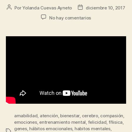
Por
Yolanda Cuevas Ayneto
diciembre 10, 2017
No hay comentarios
amabilidad
,
atención
,
bienestar
,
cerebro
,
compasión
,
emociones
,
entrenamiento mental
,
felicidad
,
fñisica
,
genes
,
hábitos emocionales
,
habitos mentales
,