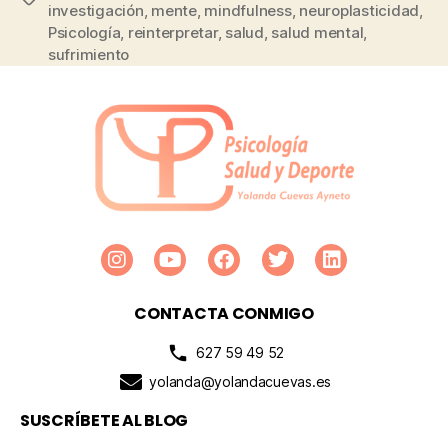
investigación
,
mente
,
mindfulness
,
neuroplasticidad
,
Psicología
,
reinterpretar
,
salud
,
salud mental
,
sufrimiento
CONTACTA CONMIGO
627 59 49 52
yolanda@yolandacuevas.es
SUSCRÍBETE AL BLOG