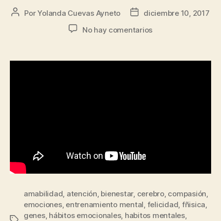
Por
Yolanda Cuevas Ayneto
diciembre 10, 2017
No hay comentarios
amabilidad
,
atención
,
bienestar
,
cerebro
,
compasión
,
emociones
,
entrenamiento mental
,
felicidad
,
fñisica
,
genes
,
hábitos emocionales
,
habitos mentales
,