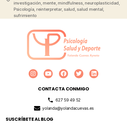
investigación
,
mente
,
mindfulness
,
neuroplasticidad
,
Psicología
,
reinterpretar
,
salud
,
salud mental
,
sufrimiento
CONTACTA CONMIGO
627 59 49 52
yolanda@yolandacuevas.es
SUSCRÍBETE AL BLOG