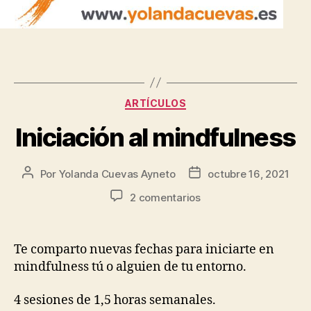
t
o
r
d
e
a
u
ARTÍCULOS
d
Iniciación al mindfulness
i
o
Por
Yolanda Cuevas Ayneto
octubre 16, 2021
2 comentarios
Te comparto nuevas fechas para iniciarte en
mindfulness tú o alguien de tu entorno.
4 sesiones de 1,5 horas semanales.