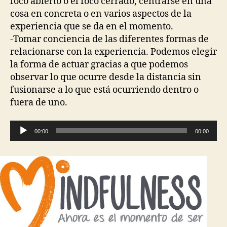
foco abierto o el foco cerrado, centrarse en una
cosa en concreta o en varios aspectos de la
experiencia que se da en el momento.
-Tomar conciencia de las diferentes formas de
relacionarse con la experiencia. Podemos elegir
la forma de actuar gracias a que podemos
observar lo que ocurre desde la distancia sin
fusionarse a lo que está ocurriendo dentro o
fuera de uno.
R
00:00
00:00
e
p
r
o
d
u
c