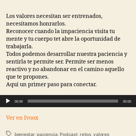
Los valores necesitan ser entrenados,
necesitamos honrarlos.
Reconocer cuando la impaciencia visita tu
mente y tu cuerpo tet abre la oportunidad de
trabajarla.
Todos podemos desarrollar nuestra paciencia y
sentirla te permite ser. Permite ser menos
reactivo y no abandonar en el camino aquello
que te propones.
Aquí un primer paso para conectar.
Reproductor de audio
00:00
00:00
Ver en Ivoox
bienestar
,
paciencia
,
Podcast
,
retos
,
valores