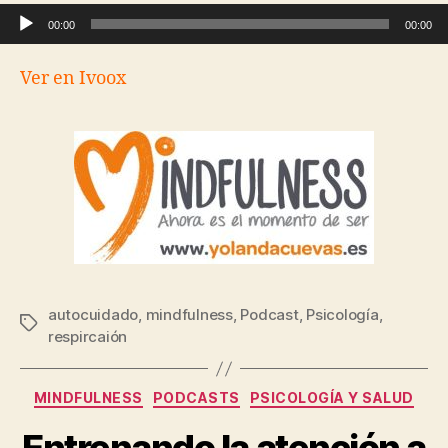
Reproductor de audio
00:00
00:00
Ver en Ivoox
autocuidado
,
mindfulness
,
Podcast
,
Psicología
,
respircaión
MINDFULNESS
PODCASTS
PSICOLOGÍA Y SALUD
Entrenando la atención a