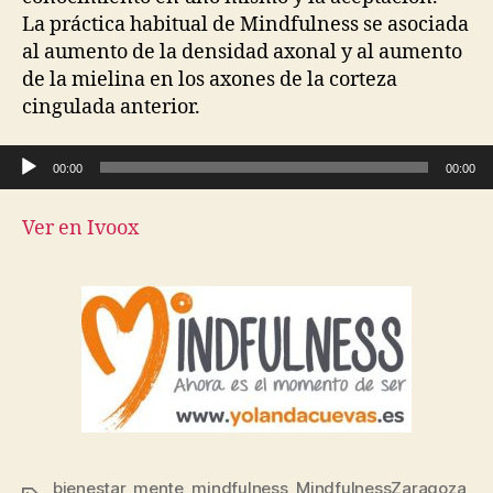
La práctica habitual de Mindfulness se asociada
al aumento de la densidad axonal y al aumento
de la mielina en los axones de la corteza
cingulada anterior.
Reproductor de audio
00:00
00:00
Ver en Ivoox
bienestar
,
mente
,
mindfulness
,
MindfulnessZaragoza
,