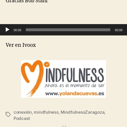
Gracias Bob Stahl
Reproductor de audio
00:00
00:00
Ver en Ivoox
conexión
,
mindfulness
,
MindfulnessZaragoza
,
Podcast