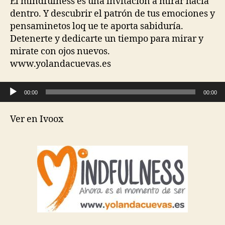
El mindfulness es una invitación a mirar hacia
dentro. Y descubrir el patrón de tus emociones y
pensaminetos loq ue te aporta sabiduría.
Detenerte y dedicarte un tiempo para mirar y
mirate con ojos nuevos.
www.yolandacuevas.es
Reproductor de audio
00:00
00:00
Ver en Ivoox