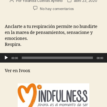
Por
Yolanda Cuevas Ayneto
abril 23, 2020
No hay comentarios
Anclarte a tu respiración permite no hundirte
en la marea de pensamientos, sensacione y
emociones.
Respira.
Reproductor de audio
00:00
00:00
Ver en Ivoox