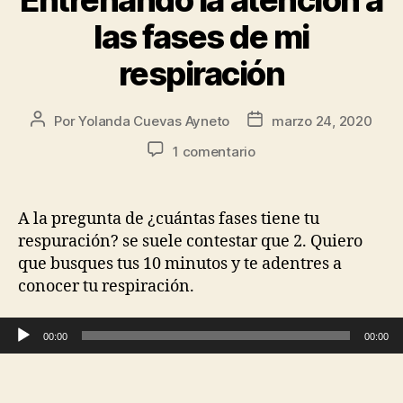
las fases de mi
respiración
Por
Yolanda Cuevas Ayneto
marzo 24, 2020
1 comentario
A la pregunta de ¿cuántas fases tiene tu
respuración? se suele contestar que 2. Quiero
que busques tus 10 minutos y te adentres a
conocer tu respiración.
Reproductor de audio
00:00
00:00