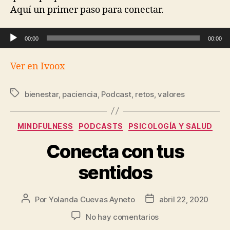
Aquí un primer paso para conectar.
Reproductor de audio
00:00
00:00
Ver en Ivoox
bienestar
,
paciencia
,
Podcast
,
retos
,
valores
MINDFULNESS
PODCASTS
PSICOLOGÍA Y SALUD
Conecta con tus
sentidos
Por
Yolanda Cuevas Ayneto
abril 22, 2020
No hay comentarios