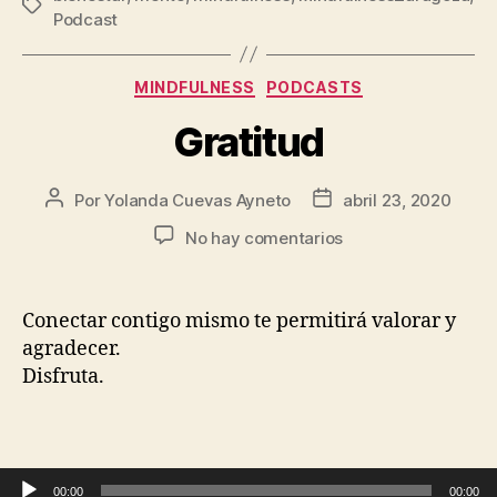
Podcast
MINDFULNESS
PODCASTS
Gratitud
Por
Yolanda Cuevas Ayneto
abril 23, 2020
No hay comentarios
Conectar contigo mismo te permitirá valorar y
agradecer.
Disfruta.
Reproductor de audio
00:00
00:00