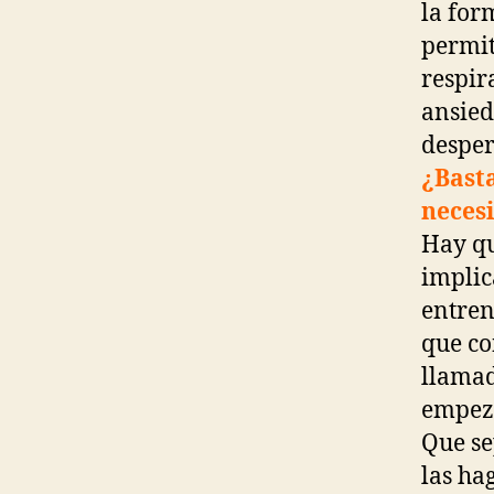
la for
permit
respir
ansied
desper
¿Basta
necesi
Hay qu
implic
entren
que co
llamad
empeza
Que se
las ha