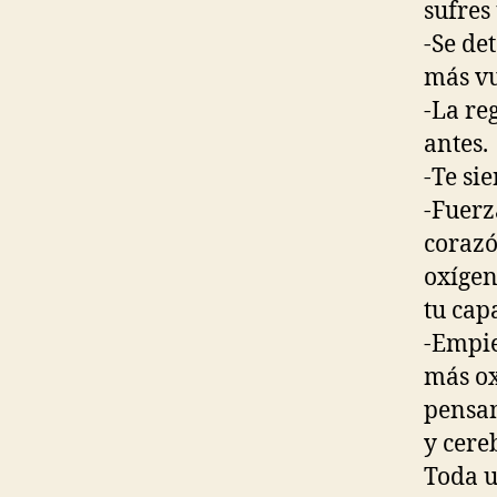
sufres
-Se de
más vu
-La re
antes.
-Te si
-Fuerz
corazó
oxígen
tu cap
-Empie
más ox
pensam
y cere
Toda u