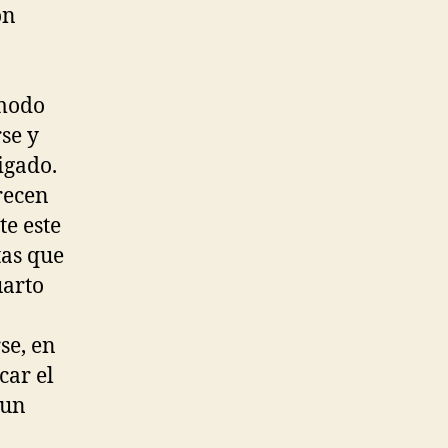
ón
 modo
se y
igado.
recen
te este
tas que
uarto
se, en
car el
 un