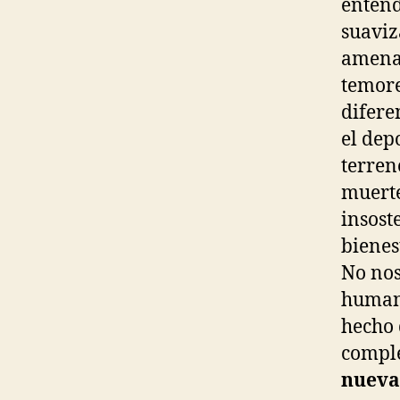
entend
suaviz
amena
temore
difere
el dep
terren
muerte
insost
bienes
No nos
humano
hecho 
comple
nueva 