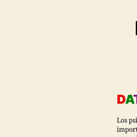
D
A
Los ps
import