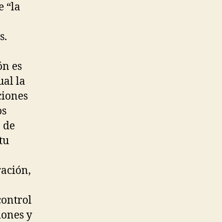
 “la
s.
ón es
ual la
ciones
os
 de
tu
ración,
control
iones y