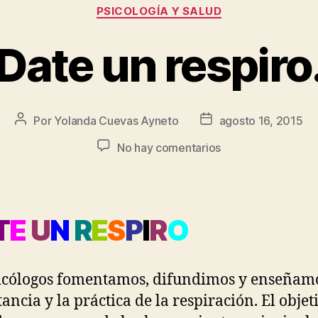
PSICOLOGÍA Y SALUD
Date un respiro
Por
Yolanda Cuevas Ayneto
agosto 16, 2015
No hay comentarios
T
E
U
N
R
E
S
P
I
R
O
icólogos fomentamos, difundimos y enseñamo
ancia y la práctica de la respiración. El objet