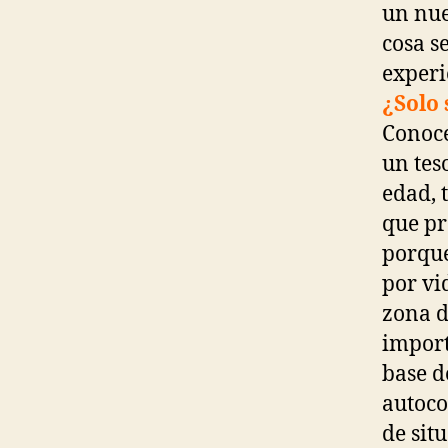
un nue
cosa s
experi
¿Solo 
Conoce
un tes
edad, 
que pr
porque
por vi
zona d
import
base d
autoco
de sit