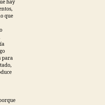
que hay
entos,
io que
so
a
ía
lgo
s para
tado,
oduce
 porque