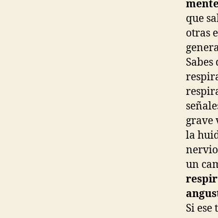
mente
que sa
otras 
genera
Sabes 
respir
respir
señale
grave 
la hui
nervio
un cam
respir
angust
Si ese