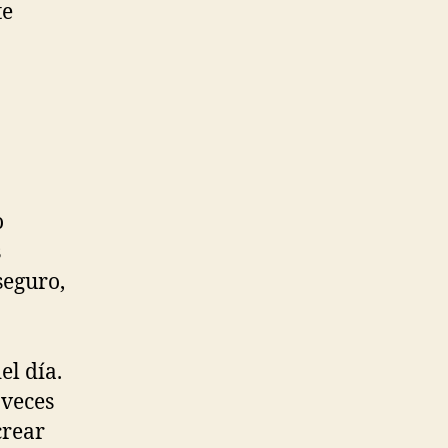
te
o
s
seguro,
el día.
 veces
crear