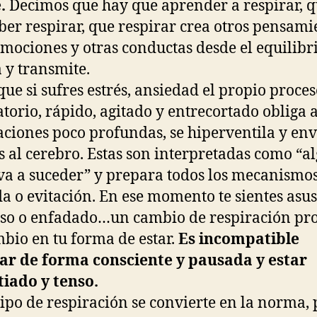
.
Decimos que hay que aprender a respirar, 
ber respirar, que respirar crea otros pensami
emociones y otras conductas desde el equilibr
 y transmite.
que si sufres estrés, ansiedad el propio proce
atorio, rápido, agitado y entrecortado obliga 
aciones poco profundas, se hiperventila y env
s al cerebro. Estas son interpretadas como “a
va a suceder” y prepara todos los mecanismo
da o evitación. En ese momento te sientes asus
so o enfadado…un cambio de respiración pr
bio en tu forma de estar.
Es incompatible
ar de forma consciente y pausada y estar
iado y tenso.
 tipo de respiración se convierte en la norma,