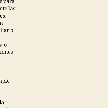
s para
nte las
es
,
en
liar o
a o
ciones
mple
la