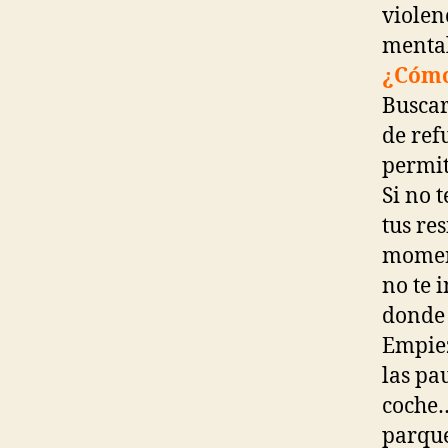
violen
mental
¿Cómo
Buscar
de ref
permit
Si no 
tus res
moment
no te 
donde 
Empiez
las pa
coche…
parque