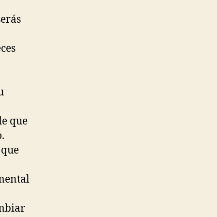
serás
eces
u
de que
.
 que
mental
.
mbiar