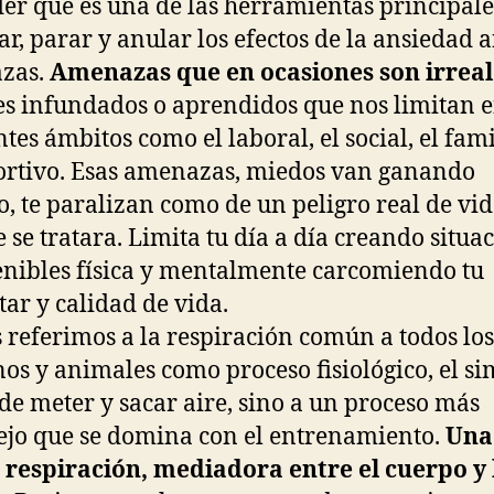
er que es una de las herramientas principale
ar, parar y anular los efectos de la ansiedad a
zas.
Amenazas que en ocasiones son irreal
s infundados o aprendidos que nos limitan 
ntes ámbitos como el laboral, el social, el fami
ortivo. Esas amenazas, miedos van ganando
o, te paralizan como de un peligro real de vid
 se tratara. Limita tu día a día creando situa
enibles física y mentalmente carcomiendo tu
tar y calidad de vida.
 referimos a la respiración común a todos los
s y animales como proceso fisiológico, el si
de meter y sacar aire, sino a un proceso más
jo que se domina con el entrenamiento.
Una
respiración, mediadora entre el cuerpo y 