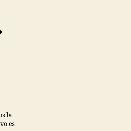
.
s la
ivo es